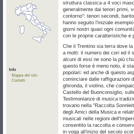
struttura classica a 4 voci masch
generalmente dai tenori primi, ve
contorno": tenori secondi, barito
hanno seguito l'iniziale esempio
giorni nostri quasi ogni comunit
con le proprie caratteristiche e p
Che il Trentino sia terra dove la
a molti: il numero dei cori ed i
alcuni di essi ne sono la più chi
questo forse è meno noto, è sta
Info
popolari: ed anche di questo a
Mappa del sito
cominciare dalle raffigurazioni d
Contatti
ghironda, il violino, che compai
Castello del Buonconsiglio, sull
Testimonianze di musica tradizio
trovano nella "Raccolta Sonnleit
degli Amici della Musica e relati
musicali nelle regioni dell'Imper
consentito la raccolta e conser
in voga all'inizio del secolo sc