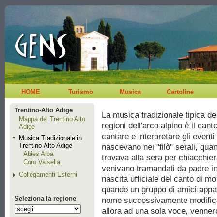
HOME
Turismo
Musica
Cartoline
Trentino-Alto Adige
La musica tradizionale tipica de
Mappa del Trentino Alto
regioni dell'arco alpino è il can
Adige
cantare e interpretare gli eventi
Musica Tradizionale in
Trentino-Alto Adige
nascevano nei "filò" serali, qua
Abies Alba
trovava alla sera per chiacchier
Coro Valsella
venivano tramandati da padre in 
Collegamenti Esterni
nascita ufficiale del canto di m
quando un gruppo di amici appas
Seleziona la regione:
nome successivamente modificato
allora ad una sola voce, vennero