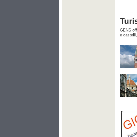
Turi
GENS offre
e castelli