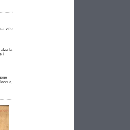
ra, ville
 alza la
e i
..
gione
 d'acqua,