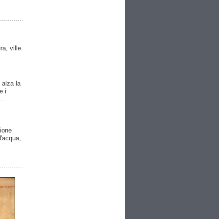
ra, ville
 alza la
e i
..
gione
 d'acqua,