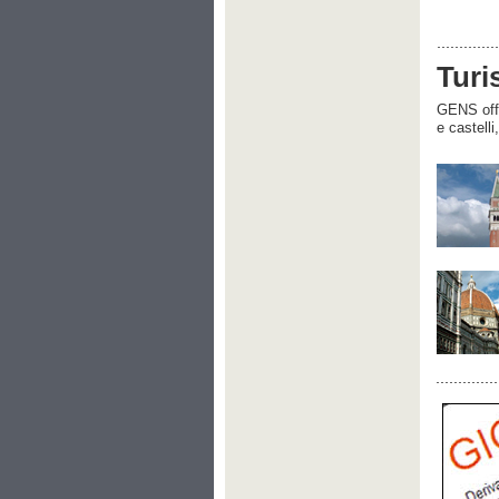
Turi
GENS offre
e castelli