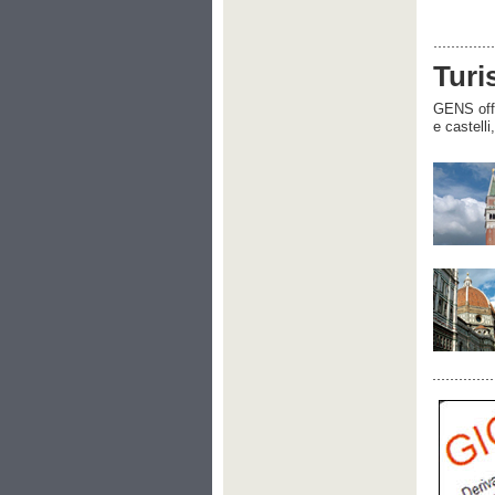
Turi
GENS offre
e castelli