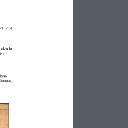
ra, ville
 alza la
e i
..
gione
 d'acqua,