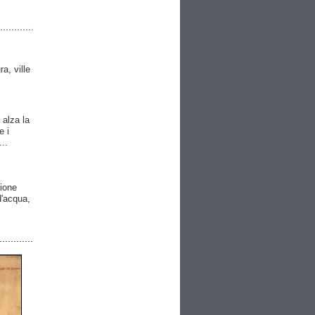
ra, ville
 alza la
e i
..
gione
 d'acqua,