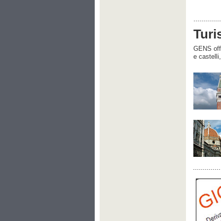
Turi
GENS offre
e castelli