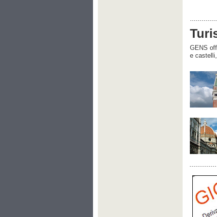
Turi
GENS offre
e castelli