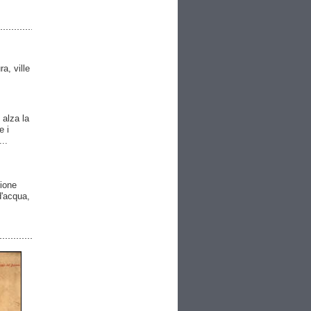
ra, ville
 alza la
e i
..
gione
 d'acqua,