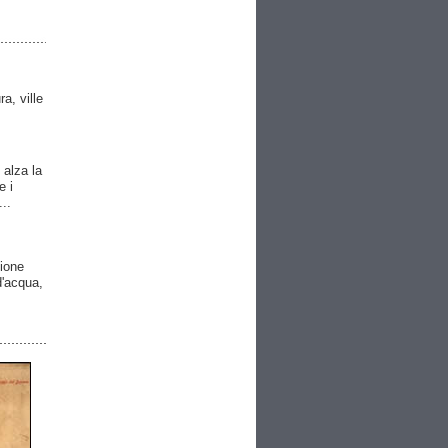
ra, ville
 alza la
e i
..
gione
 d'acqua,