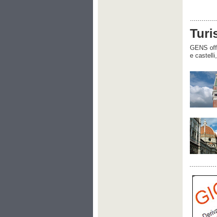
Turi
GENS offre
e castelli