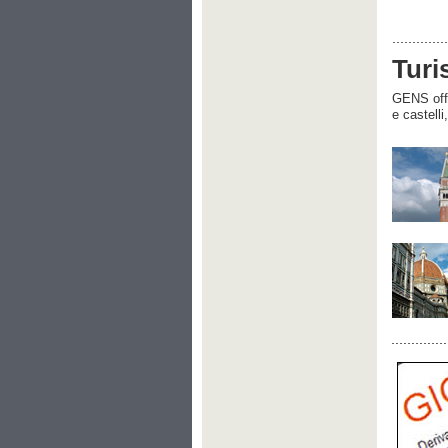
Turi
GENS offre
e castelli