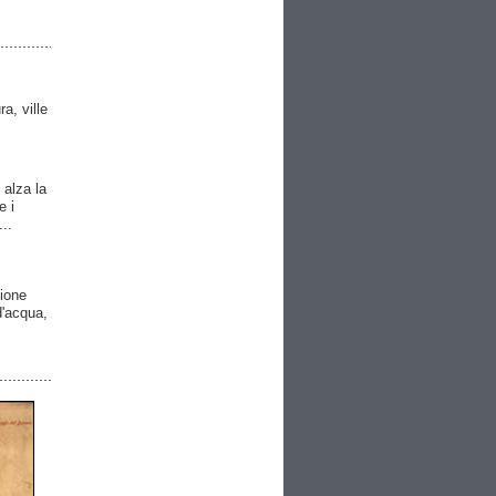
ra, ville
 alza la
e i
..
gione
 d'acqua,