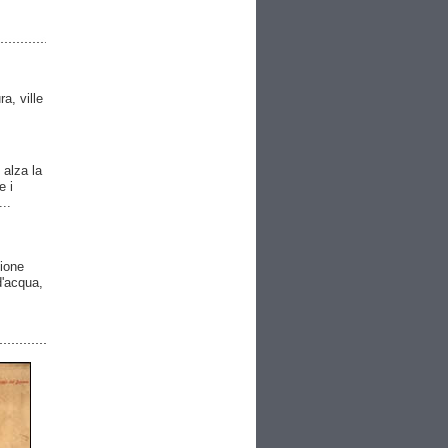
ra, ville
 alza la
e i
..
gione
 d'acqua,