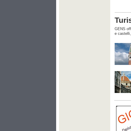
Turi
GENS offre
e castelli