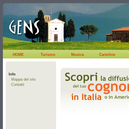
HOME
Turismo
Musica
Cartoline
Info
Mappa del sito
Contatti