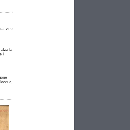
ra, ville
 alza la
e i
..
gione
 d'acqua,