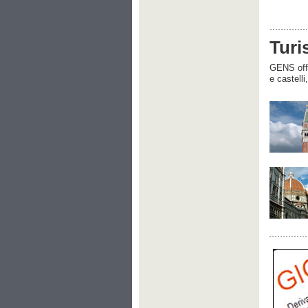
Turi
GENS offre
e castelli