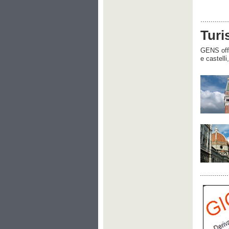
Turi
GENS offre
e castelli