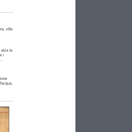
ra, ville
 alza la
e i
..
gione
 d'acqua,