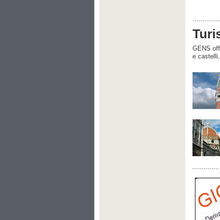
Turi
GENS offre
e castelli