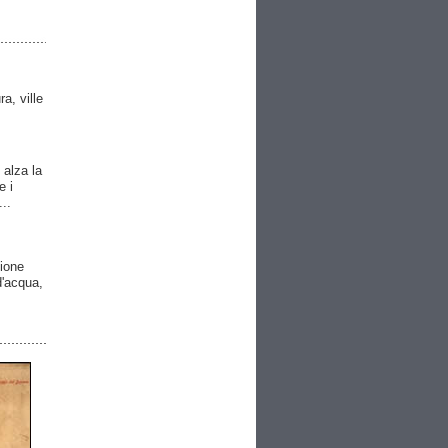
ra, ville
 alza la
e i
..
gione
 d'acqua,