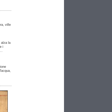
ra, ville
 alza la
e i
..
gione
 d'acqua,