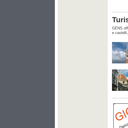
Turi
GENS offre
e castelli