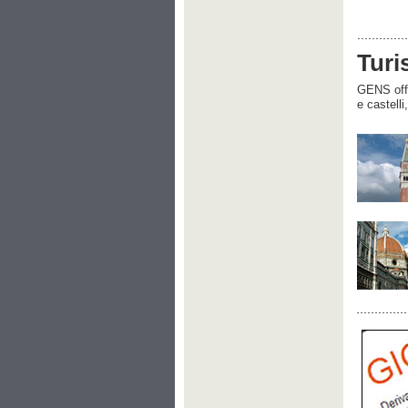
Turi
GENS offre
e castelli