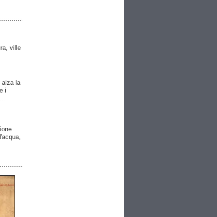
ra, ville
 alza la
e i
..
gione
 d'acqua,