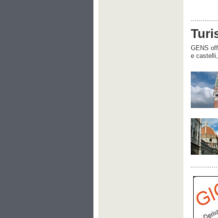
Turi
GENS offre
e castelli