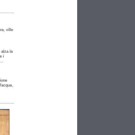
ra, ville
 alza la
e i
..
gione
 d'acqua,