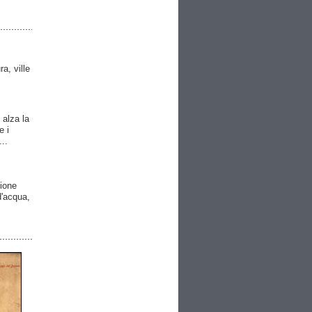
ra, ville
 alza la
e i
..
gione
 d'acqua,