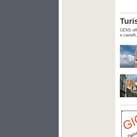
Turi
GENS offre
e castelli