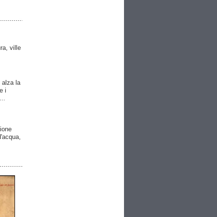
ra, ville
 alza la
e i
..
gione
 d'acqua,