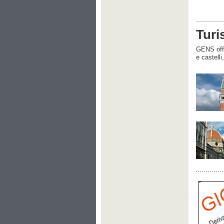
Turi
GENS offre
e castelli