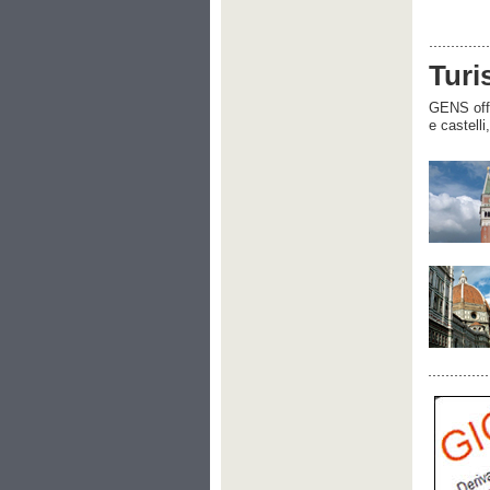
Turi
GENS offre
e castelli