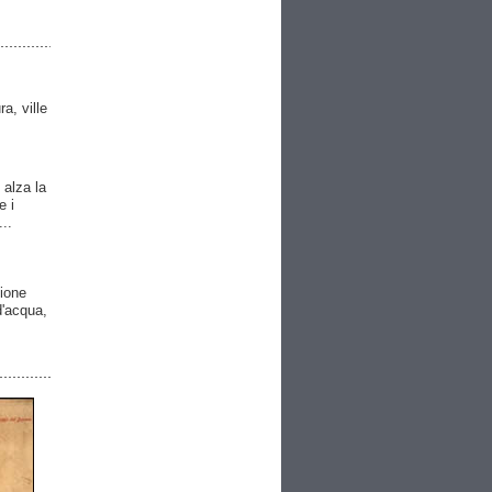
ra, ville
 alza la
e i
..
gione
 d'acqua,