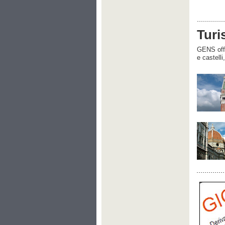
Turi
GENS offre
e castelli