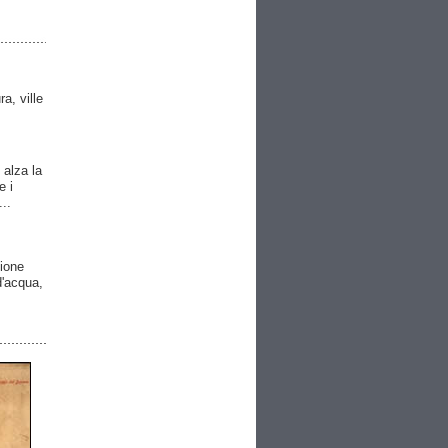
ra, ville
 alza la
e i
..
gione
 d'acqua,