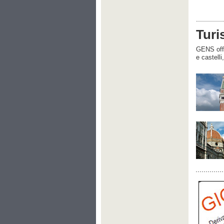
Turi
GENS offre
e castelli