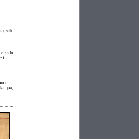
ra, ville
 alza la
e i
..
gione
 d'acqua,