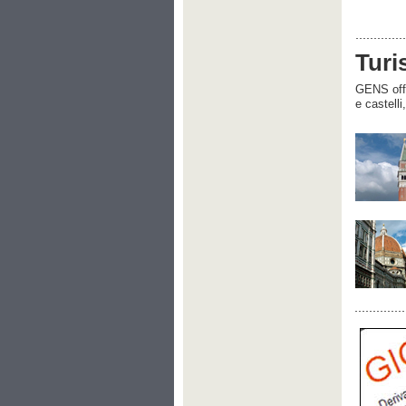
Turi
GENS offre
e castelli