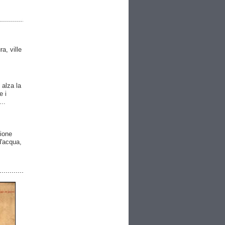
ra, ville
 alza la
e i
..
gione
 d'acqua,