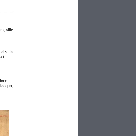
ra, ville
 alza la
e i
..
gione
 d'acqua,