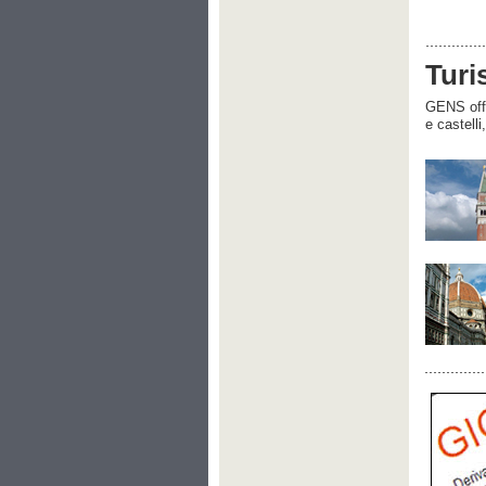
Turi
GENS offre
e castelli