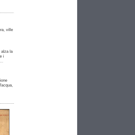
ra, ville
 alza la
e i
..
gione
 d'acqua,