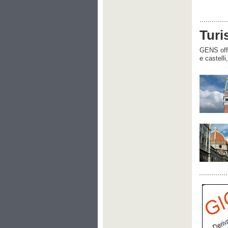
Turi
GENS offre
e castelli