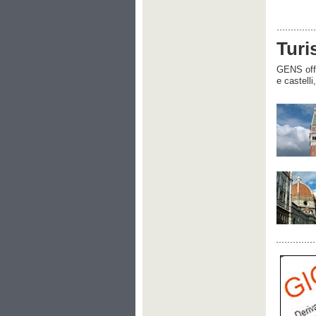
Turi
GENS offre
e castelli