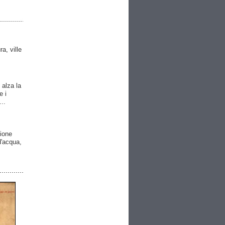
ra, ville
 alza la
e i
..
gione
 d'acqua,