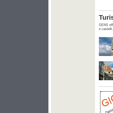
Turi
GENS offre
e castelli