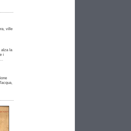
ra, ville
 alza la
e i
..
gione
 d'acqua,