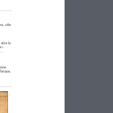
ra, ville
 alza la
e i
..
gione
 d'acqua,