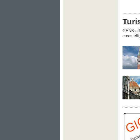
Turi
GENS offre
e castelli