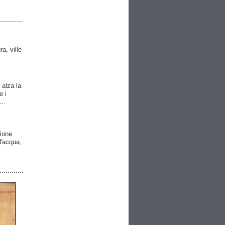
ra, ville
 alza la
e i
..
gione
 d'acqua,