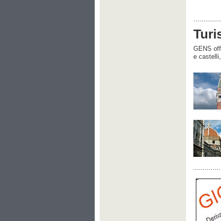
Turi
GENS offre
e castelli