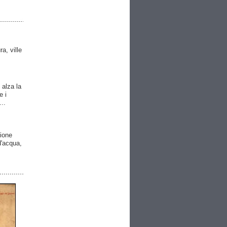
ra, ville
 alza la
e i
..
gione
 d'acqua,