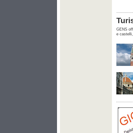
Turi
GENS offre
e castelli