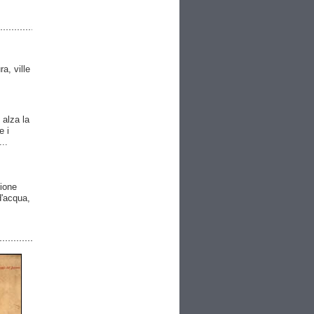
ra, ville
 alza la
e i
..
gione
 d'acqua,