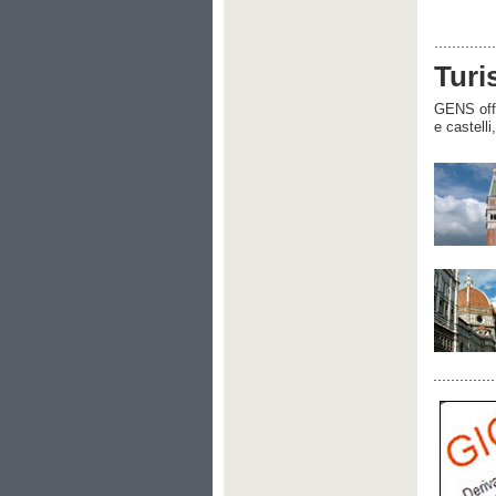
Turi
GENS offre
e castelli