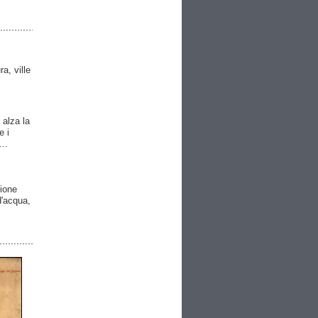
ra, ville
 alza la
e i
..
gione
 d'acqua,