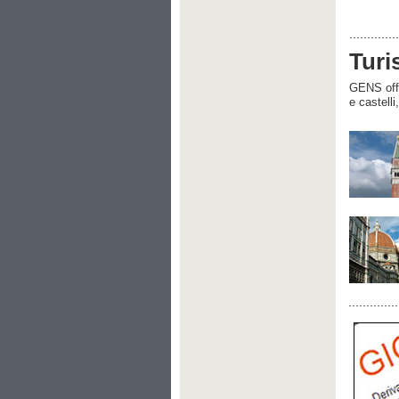
Turi
GENS offre
e castelli