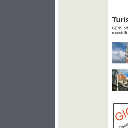
Turi
GENS offre
e castelli