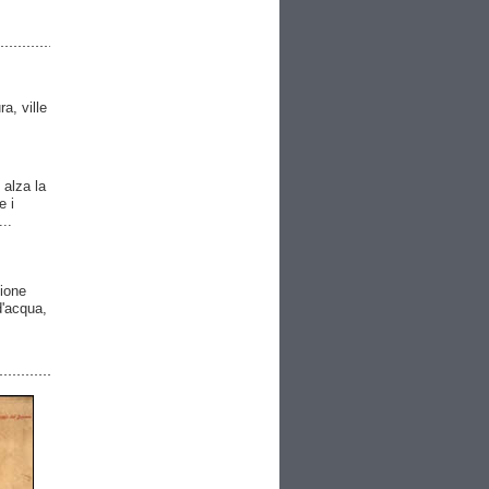
ra, ville
 alza la
e i
..
gione
 d'acqua,