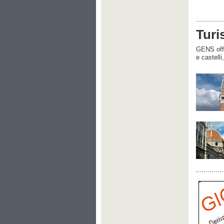
Turi
GENS offre
e castelli