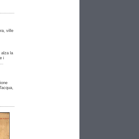
ra, ville
 alza la
e i
..
gione
 d'acqua,