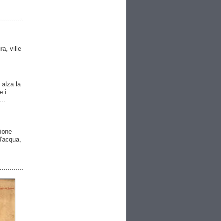
ra, ville
 alza la
e i
..
gione
 d'acqua,