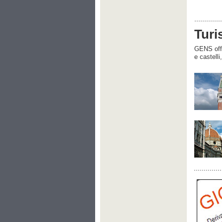
Turi
GENS offre
e castelli