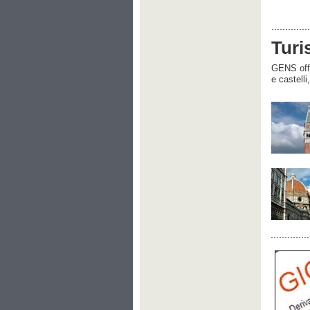
Turi
GENS offre
e castelli