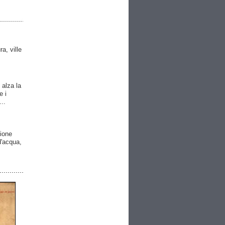
ra, ville
 alza la
e i
..
gione
 d'acqua,