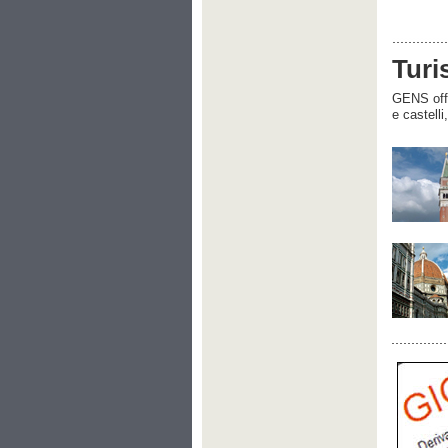
Turi
GENS offre
e castelli