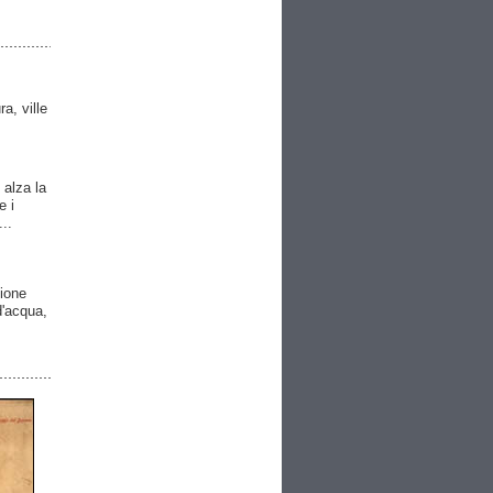
ra, ville
 alza la
e i
..
gione
 d'acqua,