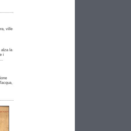
ra, ville
 alza la
e i
..
gione
 d'acqua,