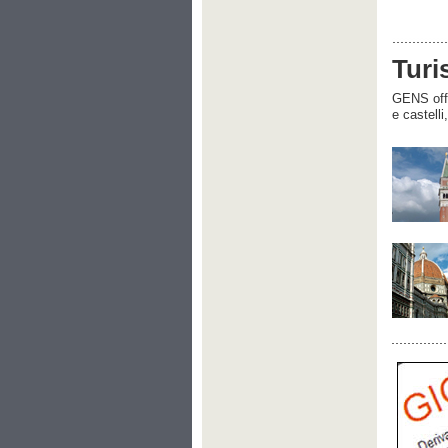
Turi
GENS offre
e castelli