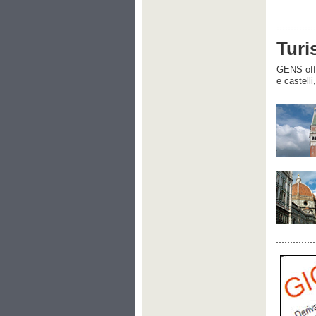
Turi
GENS offre
e castelli