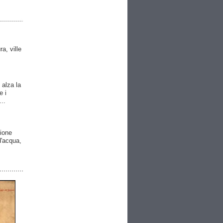
ra, ville
 alza la
e i
..
gione
 d'acqua,