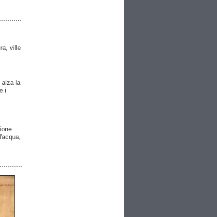
ra, ville
 alza la
e i
..
gione
 d'acqua,