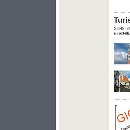
Turi
GENS offre
e castelli