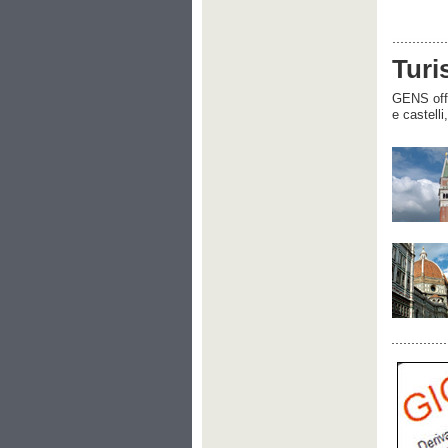
Turi
GENS offre
e castelli