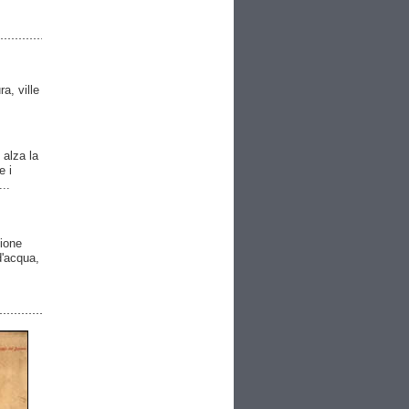
ra, ville
 alza la
e i
..
gione
 d'acqua,