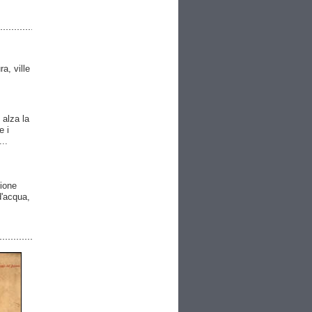
ra, ville
 alza la
e i
..
gione
 d'acqua,