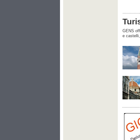
Turi
GENS offre
e castelli