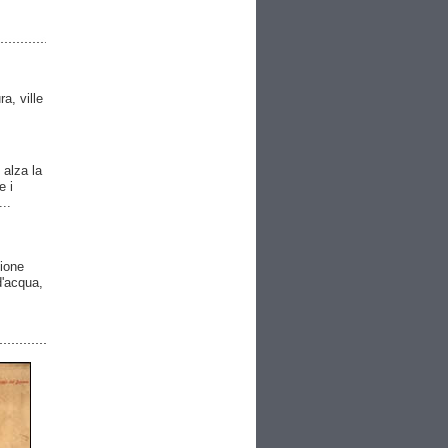
ra, ville
 alza la
e i
..
gione
 d'acqua,