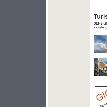
Turi
GENS offre
e castelli