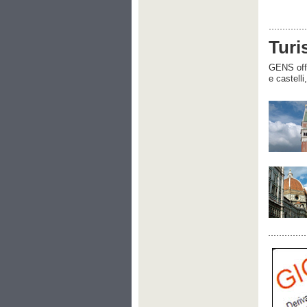
Turi
GENS offre
e castelli