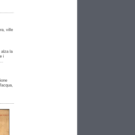
ra, ville
 alza la
e i
..
gione
 d'acqua,