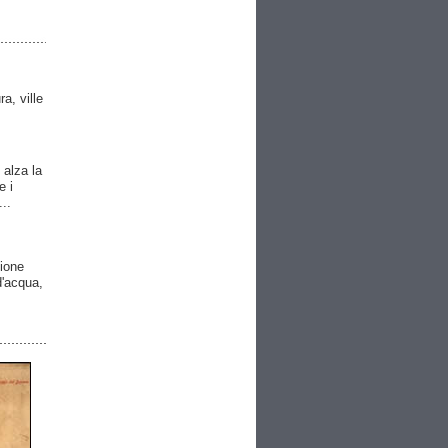
ra, ville
 alza la
e i
..
gione
 d'acqua,