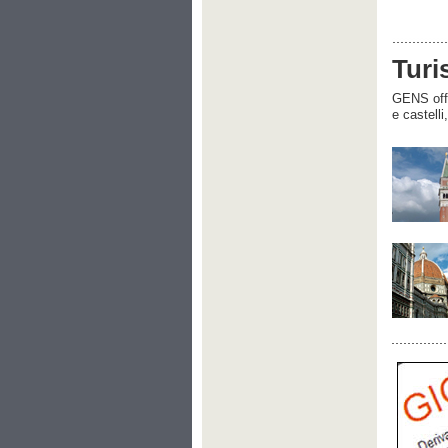
Turi
GENS offre
e castelli