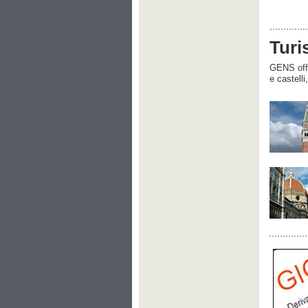
Turi
GENS offre
e castelli