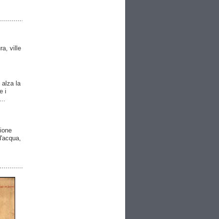
ra, ville
 alza la
e i
..
gione
 d'acqua,