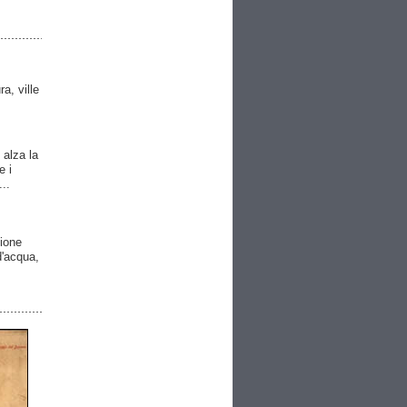
ra, ville
 alza la
e i
..
gione
 d'acqua,