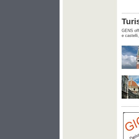
Turi
GENS offre
e castelli