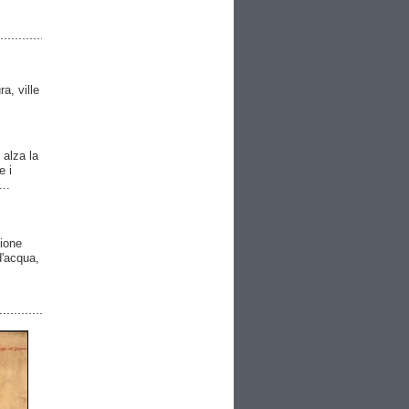
ra, ville
 alza la
e i
..
gione
 d'acqua,