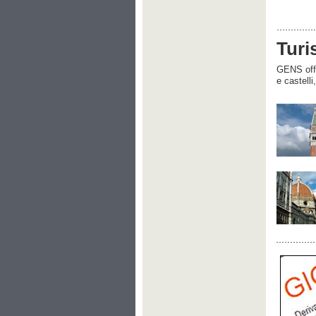
Turi
GENS offre
e castelli