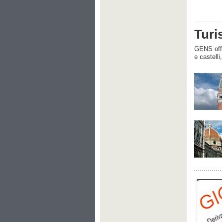
Turi
GENS offre
e castelli