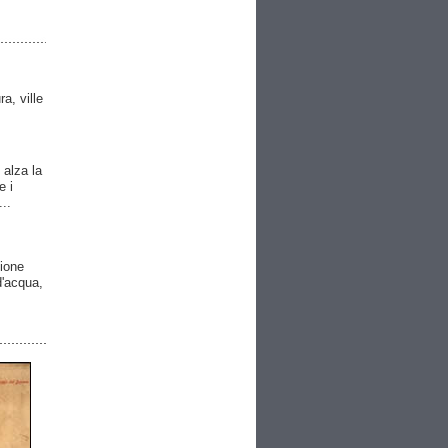
ra, ville
 alza la
e i
..
gione
 d'acqua,