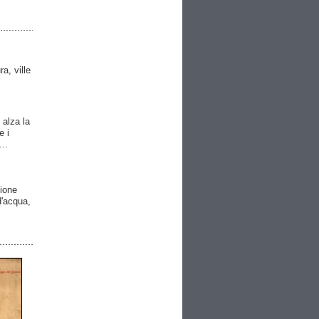
ra, ville
 alza la
e i
..
gione
 d'acqua,