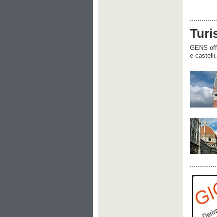
Turi
GENS offre
e castelli