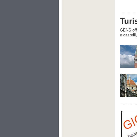
Turi
GENS offre
e castelli