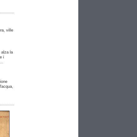
ra, ville
 alza la
e i
..
gione
 d'acqua,